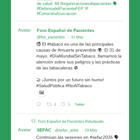
de salud. 84 #organizacionesdepacientes 🗣
#DefensadelPacienteFEP 💚
#ConocetuAsociacion
Avatar
Foro Español de Pacientes
@fep_pacientes
·
31 May
🚭 El #tabaco es una de las principales
causas de #muerte prevenible 🌍. El 31 de
mayo, #DíaMundialSinTabaco, llamamos la
atención sobre sus peligros y las prácticas
de las tabacaleras 🚫.
🤝 ¡Juntos por un futuro sin humo!
#SaludPública #NoAlTabaco
4
5
Twitter
Foro Español de Pacientes Retuiteado
Avatar
SEFAC
@sefac_aldia
·
29 May
Continúan las sesiones en #sefac2026 🗣️