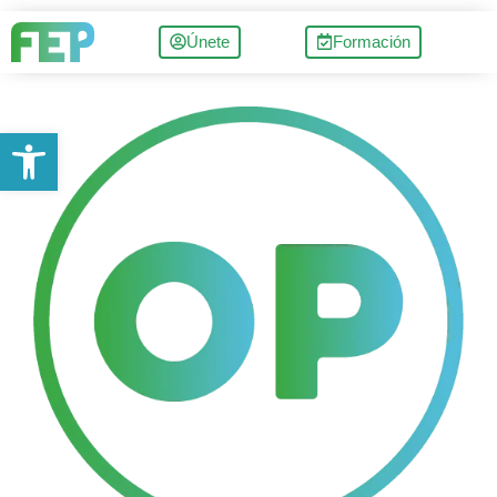
Únete
Formación
Abrir barra de herramientas