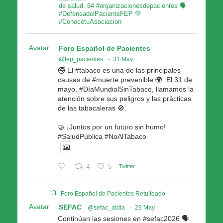
de salud. 84 #organizacionesdepacientes 🗣
#DefensadelPacienteFEP 💚
#ConocetuAsociacion
Avatar
Foro Español de Pacientes
@fep_pacientes
·
31 May
🚭 El #tabaco es una de las principales
causas de #muerte prevenible 🌍. El 31 de
mayo, #DíaMundialSinTabaco, llamamos la
atención sobre sus peligros y las prácticas
de las tabacaleras 🚫.
🤝 ¡Juntos por un futuro sin humo!
#SaludPública #NoAlTabaco
4
5
Twitter
Foro Español de Pacientes Retuiteado
Avatar
SEFAC
@sefac_aldia
·
29 May
Continúan las sesiones en #sefac2026 🗣️