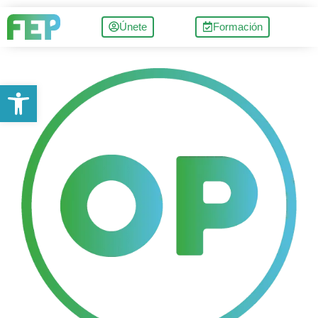
Únete
Formación
Abrir barra de herramientas