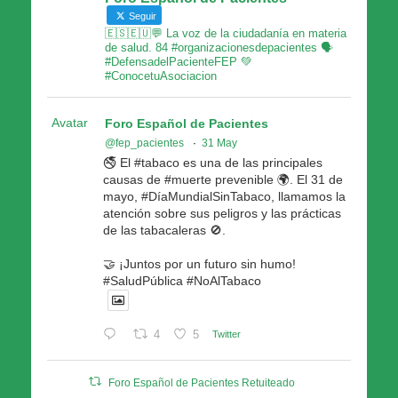
Seguir
🇪🇸🇪🇺💬 La voz de la ciudadanía en materia
de salud. 84 #organizacionesdepacientes 🗣
#DefensadelPacienteFEP 💚
#ConocetuAsociacion
Avatar
Foro Español de Pacientes
@fep_pacientes
·
31 May
🚭 El #tabaco es una de las principales
causas de #muerte prevenible 🌍. El 31 de
mayo, #DíaMundialSinTabaco, llamamos la
atención sobre sus peligros y las prácticas
de las tabacaleras 🚫.
🤝 ¡Juntos por un futuro sin humo!
#SaludPública #NoAlTabaco
4
5
Twitter
Foro Español de Pacientes Retuiteado