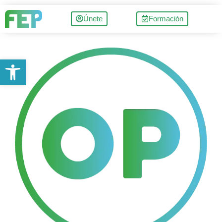
Únete
Formación
Abrir barra de herramientas