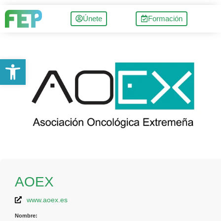
Únete
Formación
Abrir barra de herramientas
AOEX
www.aoex.es
Nombre: