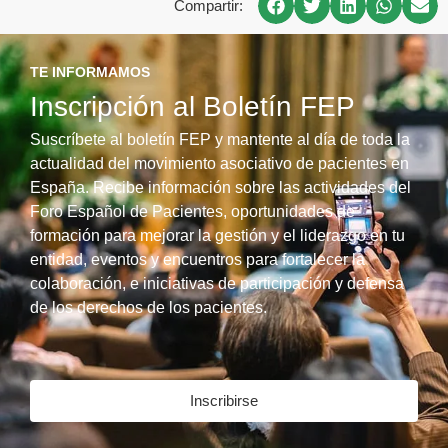
Compartir:
TE INFORMAMOS
Inscripción al Boletín FEP
Suscríbete al boletín FEP y mantente al día de toda la
actualidad del movimiento asociativo de pacientes en
España. Recibe información sobre las actividades del
Foro Español de Pacientes, oportunidades de
formación para mejorar la gestión y el liderazgo en tu
entidad, eventos y encuentros para fortalecer la
colaboración, e iniciativas de participación y defensa
de los derechos de los pacientes.
Inscribirse