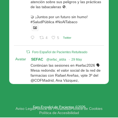
atención sobre sus peligros y las prácticas
de las tabacaleras 🚫.
🤝 ¡Juntos por un futuro sin humo!
#SaludPública #NoAlTabaco
4
5
Twitter
Foro Español de Pacientes Retuiteado
Avatar
SEFAC
@sefac_aldia
·
29 May
Continúan las sesiones en #sefac2026 🗣️
Mesa redonda: el valor social de la red de
farmacias con Rafael Areñas, vpte 3º del
@COFMadrid, Ana Vázquez,
@fep_pacientes Galicia, Antón Acevedo, d
Consellería de Política Social e Igualdad
@Xunta
Modera: @AnaMolinero1, vpta 1ª SEFAC
Foro Español de Pacientes ©2026
4
4
Twitter
Aviso Legal
Política de Privacidad
Política de Cookies
Política de Accesibilidad