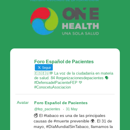
Foro Español de Pacientes
Seguir
🇪🇸🇪🇺💬 La voz de la ciudadanía en materia
de salud. 84 #organizacionesdepacientes 🗣
#DefensadelPacienteFEP 💚
#ConocetuAsociacion
Avatar
Foro Español de Pacientes
@fep_pacientes
·
31 May
🚭 El #tabaco es una de las principales
causas de #muerte prevenible 🌍. El 31 de
mayo, #DíaMundialSinTabaco, llamamos la