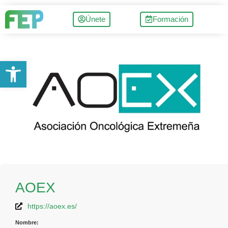
Únete
Formación
Abrir barra de herramientas
AOEX
https://aoex.es/
Nombre: