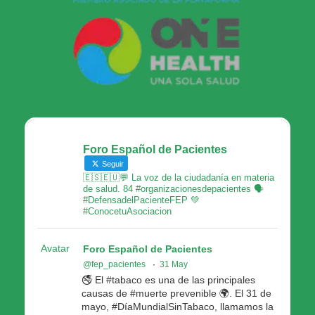
Foro Español de Pacientes
Seguir
🇪🇸🇪🇺💬 La voz de la ciudadanía en materia
de salud. 84 #organizacionesdepacientes 🗣
#DefensadelPacienteFEP 💚
#ConocetuAsociacion
Avatar
Foro Español de Pacientes
@fep_pacientes
·
31 May
🚭 El #tabaco es una de las principales
causas de #muerte prevenible 🌍. El 31 de
mayo, #DíaMundialSinTabaco, llamamos la