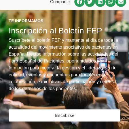
Compartir:
TE INFORMAMOS
Inscripción al Boletín FEP
Suscríbete al boletín FEP y mantente al día de toda la
actualidad del movimiento asociativo de pacientes en
España. Recibe información sobre las actividades del
Foro Español de Pacientes, oportunidades de
formación para mejorar la gestión y el liderazgo en tu
entidad, eventos y encuentros para fortalecer la
colaboración, e iniciativas de participación y defensa
de los derechos de los pacientes.
Inscribirse