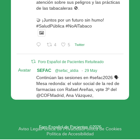
atención sobre sus peligros y las prácticas
de las tabacaleras 🚫.
🤝 ¡Juntos por un futuro sin humo!
#SaludPública #NoAlTabaco
4
5
Twitter
Foro Español de Pacientes Retuiteado
Avatar
SEFAC
@sefac_aldia
·
29 May
Continúan las sesiones en #sefac2026 🗣️
Mesa redonda: el valor social de la red de
farmacias con Rafael Areñas, vpte 3º del
@COFMadrid, Ana Vázquez,
@fep_pacientes Galicia, Antón Acevedo, d
Consellería de Política Social e Igualdad
@Xunta
Modera: @AnaMolinero1, vpta 1ª SEFAC
Foro Español de Pacientes ©2026
4
4
Twitter
Aviso Legal
Política de Privacidad
Política de Cookies
Política de Accesibilidad