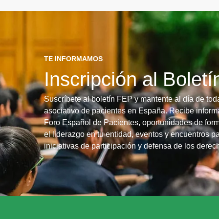
TE INFORMAMOS
Inscripción al Bolet
Suscríbete al boletín FEP y mantente al día de tod
asociativo de pacientes en España. Recibe informa
Foro Español de Pacientes, oportunidades de form
el liderazgo en tu entidad, eventos y encuentros pa
iniciativas de participación y defensa de los dere