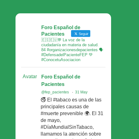
Foro Español de
Pacientes
Seguir
🇪🇸🇪🇺💬 La voz de la
ciudadanía en materia de salud.
84 #organizacionesdepacientes 🗣
#DefensadelPacienteFEP 💚
#ConocetuAsociacion
Avatar
Foro Español de
Pacientes
@fep_pacientes
·
31 May
🚭 El #tabaco es una de las
principales causas de
#muerte prevenible 🌍. El 31
de mayo,
#DíaMundialSinTabaco,
llamamos la atención sobre