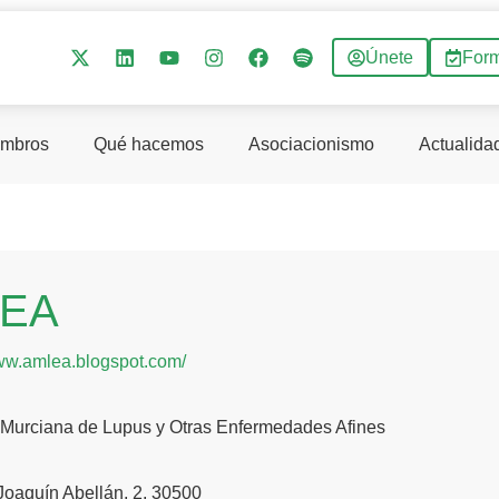
Únete
For
mbros
Qué hacemos
Asociacionismo
Actualida
EA
www.amlea.blogspot.com/
 Murciana de Lupus y Otras Enfermedades Afines
 Joaquín Abellán, 2, 30500