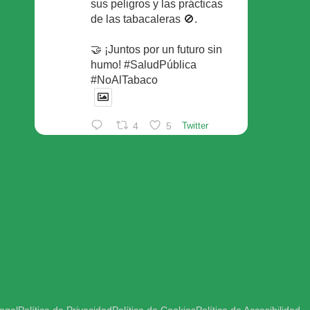
sus peligros y las prácticas
de las tabacaleras 🚫.
🤝 ¡Juntos por un futuro sin
humo! #SaludPública
#NoAlTabaco
4
5
Twitter
Foro Español de Pacientes
Retuiteado
Avatar
SEFAC
@sefac_aldia
·
29 May
Continúan las sesiones en
#sefac2026 🗣️Mesa
redonda: el valor social de la
red de farmacias con Rafael
Areñas, vpte 3º del