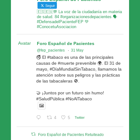
Seguir
🇪🇸🇪🇺💬 La voz de la ciudadanía en materia
de salud. 84 #organizacionesdepacientes 🗣
#DefensadelPacienteFEP 💚
#ConocetuAsociacion
Avatar
Foro Español de Pacientes
@fep_pacientes
·
31 May
🚭 El #tabaco es una de las principales
causas de #muerte prevenible 🌍. El 31 de
mayo, #DíaMundialSinTabaco, llamamos la
atención sobre sus peligros y las prácticas
de las tabacaleras 🚫.
🤝 ¡Juntos por un futuro sin humo!
#SaludPública #NoAlTabaco
4
5
Twitter
Foro Español de Pacientes Retuiteado