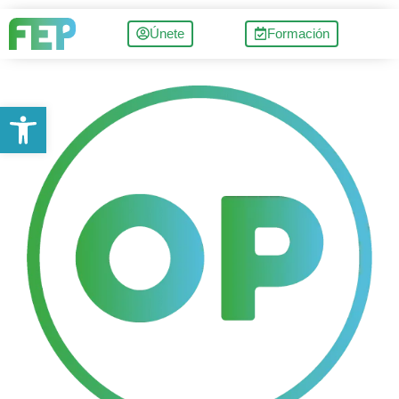
Únete
Formación
Abrir barra de herramientas