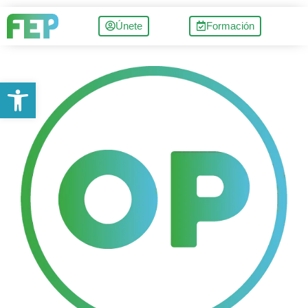
Únete
Formación
Abrir barra de herramientas