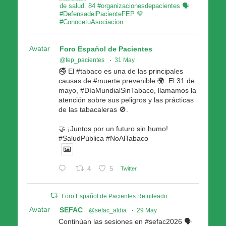
de salud. 84 #organizacionesdepacientes 🗣
#DefensadelPacienteFEP 💚
#ConocetuAsociacion
Avatar
Foro Español de Pacientes
@fep_pacientes
·
31 May
🚭 El #tabaco es una de las principales
causas de #muerte prevenible 🌍. El 31 de
mayo, #DíaMundialSinTabaco, llamamos la
atención sobre sus peligros y las prácticas
de las tabacaleras 🚫.
🤝 ¡Juntos por un futuro sin humo!
#SaludPública #NoAlTabaco
4
5
Twitter
Foro Español de Pacientes Retuiteado
Avatar
SEFAC
@sefac_aldia
·
29 May
Continúan las sesiones en #sefac2026 🗣️