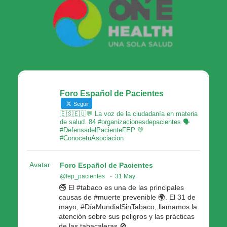
Foro Español de Pacientes
Seguir
🇪🇸🇪🇺💬 La voz de la ciudadanía en materia
de salud. 84 #organizacionesdepacientes 🗣
#DefensadelPacienteFEP 💚
#ConocetuAsociacion
Avatar
Foro Español de Pacientes
@fep_pacientes
·
31 May
🚭 El #tabaco es una de las principales
causas de #muerte prevenible 🌍. El 31 de
mayo, #DíaMundialSinTabaco, llamamos la
atención sobre sus peligros y las prácticas
de las tabacaleras 🚫.