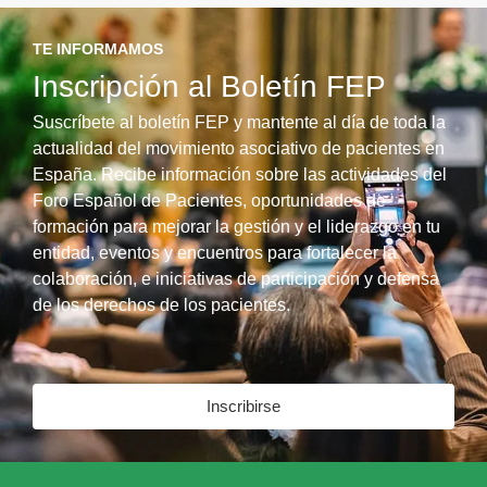
TE INFORMAMOS
Inscripción al Boletín FEP
Suscríbete al boletín FEP y mantente al día de toda la
actualidad del movimiento asociativo de pacientes en
España. Recibe información sobre las actividades del
Foro Español de Pacientes, oportunidades de
formación para mejorar la gestión y el liderazgo en tu
entidad, eventos y encuentros para fortalecer la
colaboración, e iniciativas de participación y defensa
de los derechos de los pacientes.
Inscribirse