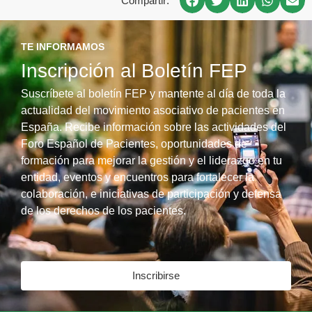
Compartir:
TE INFORMAMOS
Inscripción al Boletín FEP
Suscríbete al boletín FEP y mantente al día de toda la
actualidad del movimiento asociativo de pacientes en
España. Recibe información sobre las actividades del
Foro Español de Pacientes, oportunidades de
formación para mejorar la gestión y el liderazgo en tu
entidad, eventos y encuentros para fortalecer la
colaboración, e iniciativas de participación y defensa
de los derechos de los pacientes.
Inscribirse