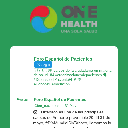
Foro Español de Pacientes
Seguir
🇪🇸🇪🇺💬 La voz de la ciudadanía en materia
de salud. 84 #organizacionesdepacientes 🗣
#DefensadelPacienteFEP 💚
#ConocetuAsociacion
Avatar
Foro Español de Pacientes
@fep_pacientes
·
31 May
🚭 El #tabaco es una de las principales
causas de #muerte prevenible 🌍. El 31 de
mayo, #DíaMundialSinTabaco, llamamos la