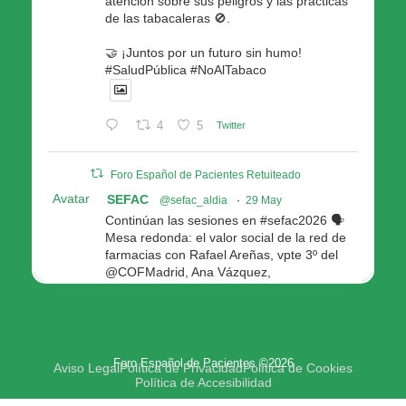
atención sobre sus peligros y las prácticas
de las tabacaleras 🚫.
🤝 ¡Juntos por un futuro sin humo!
#SaludPública #NoAlTabaco
4
5
Twitter
Foro Español de Pacientes Retuiteado
Avatar
SEFAC
@sefac_aldia
·
29 May
Continúan las sesiones en #sefac2026 🗣️
Mesa redonda: el valor social de la red de
farmacias con Rafael Areñas, vpte 3º del
@COFMadrid, Ana Vázquez,
@fep_pacientes Galicia, Antón Acevedo, d
Consellería de Política Social e Igualdad
@Xunta
Modera: @AnaMolinero1, vpta 1ª SEFAC
Foro Español de Pacientes ©2026
4
4
Twitter
Aviso Legal
Política de Privacidad
Política de Cookies
Política de Accesibilidad