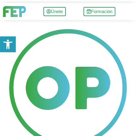
Únete
Formación
Abrir barra de herramientas