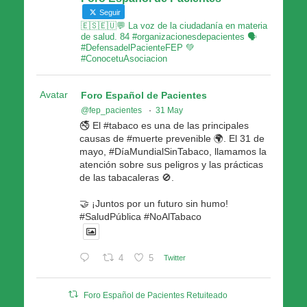
Seguir
🇪🇸🇪🇺💬 La voz de la ciudadanía en materia
de salud. 84 #organizacionesdepacientes 🗣
#DefensadelPacienteFEP 💚
#ConocetuAsociacion
Avatar
Foro Español de Pacientes
@fep_pacientes
·
31 May
🚭 El #tabaco es una de las principales
causas de #muerte prevenible 🌍. El 31 de
mayo, #DíaMundialSinTabaco, llamamos la
atención sobre sus peligros y las prácticas
de las tabacaleras 🚫.
🤝 ¡Juntos por un futuro sin humo!
#SaludPública #NoAlTabaco
4
5
Twitter
Foro Español de Pacientes Retuiteado