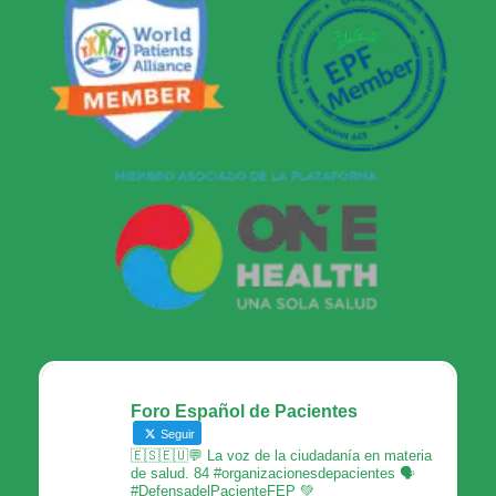
Foro Español de Pacientes
Seguir
🇪🇸🇪🇺💬 La voz de la ciudadanía en materia
de salud. 84 #organizacionesdepacientes 🗣
#DefensadelPacienteFEP 💚