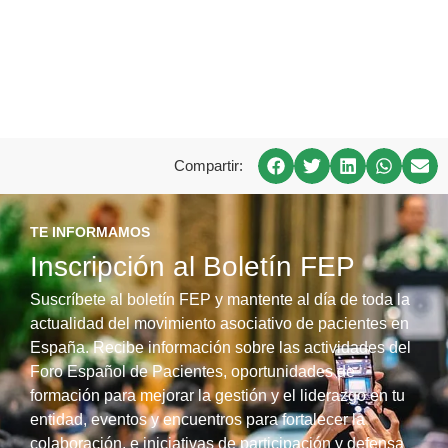
Compartir:
TE INFORMAMOS
Inscripción al Boletín FEP
Suscríbete al boletín FEP y mantente al día de toda la
actualidad del movimiento asociativo de pacientes en
España. Recibe información sobre las actividades del
Foro Español de Pacientes, oportunidades de
formación para mejorar la gestión y el liderazgo en tu
entidad, eventos y encuentros para fortalecer la
colaboración, e iniciativas de participación y defensa