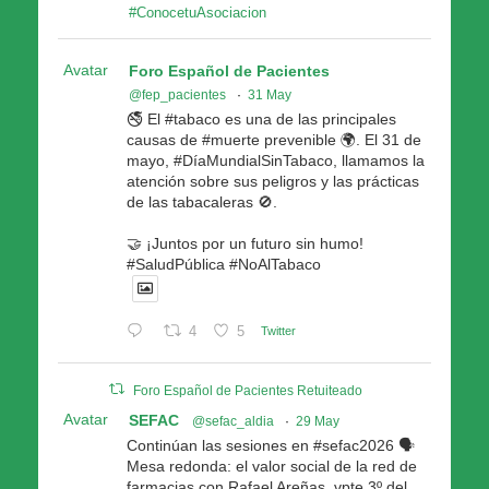
#ConocetuAsociacion
Avatar
Foro Español de Pacientes
@fep_pacientes
·
31 May
🚭 El #tabaco es una de las principales
causas de #muerte prevenible 🌍. El 31 de
mayo, #DíaMundialSinTabaco, llamamos la
atención sobre sus peligros y las prácticas
de las tabacaleras 🚫.
🤝 ¡Juntos por un futuro sin humo!
#SaludPública #NoAlTabaco
4
5
Twitter
Foro Español de Pacientes Retuiteado
Avatar
SEFAC
@sefac_aldia
·
29 May
Continúan las sesiones en #sefac2026 🗣️
Mesa redonda: el valor social de la red de
farmacias con Rafael Areñas, vpte 3º del