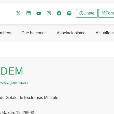
Únete
For
mbros
Qué hacemos
Asociacionismo
Actualida
EDEM
/www.agedem.es/
de Getafe de Esclerosis Múltiple
e Bazán, 12, 28902