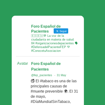
Foro Español de
Pacientes
Seguir
🇪🇸🇪🇺💬 La voz de la
ciudadanía en materia de salud.
84 #organizacionesdepacientes 🗣
#DefensadelPacienteFEP 💚
#ConocetuAsociacion
Avatar
Foro Español de
Pacientes
@fep_pacientes
·
31 May
🚭 El #tabaco es una de las
principales causas de
#muerte prevenible 🌍. El 31
de mayo,
#DíaMundialSinTabaco,