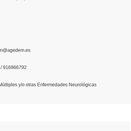
ion@agedem.es
/ 916966792
Múltiples y/o otras Enfermedades Neurológicas