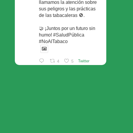
llamamos la atención sobre
sus peligros y las prácticas
de las tabacaleras 🚫.
🤝 ¡Juntos por un futuro sin
humo! #SaludPública
#NoAlTabaco
4
5
Twitter
Foro Español de Pacientes
Retuiteado
Avatar
SEFAC
@sefac_aldia
·
29 May
Continúan las sesiones en
#sefac2026 🗣️Mesa
redonda: el valor social de la
red de farmacias con Rafael