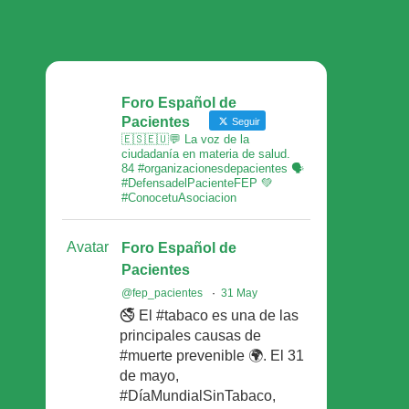
Foro Español de
Pacientes
Seguir
🇪🇸🇪🇺💬 La voz de la
ciudadanía en materia de salud.
84 #organizacionesdepacientes 🗣
#DefensadelPacienteFEP 💚
#ConocetuAsociacion
Avatar
Foro Español de
Pacientes
@fep_pacientes
·
31 May
🚭 El #tabaco es una de las
principales causas de
#muerte prevenible 🌍. El 31
de mayo,
#DíaMundialSinTabaco,