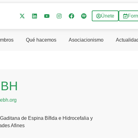
Únete
For
mbros
Qué hacemos
Asociacionismo
Actualida
EBH
ebh.org
Gaditana de Espina Bífida e Hidrocefalia y
ades Afines