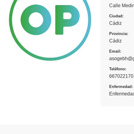
Calle Medin
Ciudad:
Cádiz
Provincia:
Cádiz
Email:
asogebh@g
Teléfono:
667022170
Enfermedad:
Enfermedad