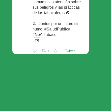
llamamos la atención sobre
sus peligros y las prácticas
de las tabacaleras 🚫.
🤝 ¡Juntos por un futuro sin
humo! #SaludPública
#NoAlTabaco
4
5
Twitter
Foro Español de Pacientes
Retuiteado
Avatar
SEFAC
@sefac_aldia
·
29 May
Continúan las sesiones en
#sefac2026 🗣️Mesa
redonda: el valor social de la
red de farmacias con Rafael