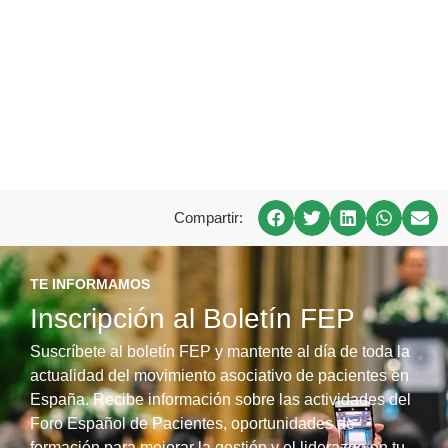
Compartir:
TE INFORMAMOS
Inscripción al Boletín FEP
Suscríbete al boletín FEP y mantente al día de toda la
actualidad del movimiento asociativo de pacientes en
España. Recibe información sobre las actividades del
Foro Español de Pacientes, oportunidades de
formación para mejorar la gestión y el liderazgo en tu