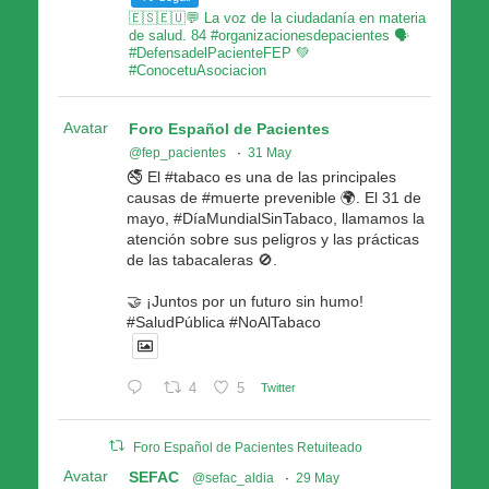
🇪🇸🇪🇺💬 La voz de la ciudadanía en materia
de salud. 84 #organizacionesdepacientes 🗣
#DefensadelPacienteFEP 💚
#ConocetuAsociacion
Avatar
Foro Español de Pacientes
@fep_pacientes
·
31 May
🚭 El #tabaco es una de las principales
causas de #muerte prevenible 🌍. El 31 de
mayo, #DíaMundialSinTabaco, llamamos la
atención sobre sus peligros y las prácticas
de las tabacaleras 🚫.
🤝 ¡Juntos por un futuro sin humo!
#SaludPública #NoAlTabaco
4
5
Twitter
Foro Español de Pacientes Retuiteado
Avatar
SEFAC
@sefac_aldia
·
29 May