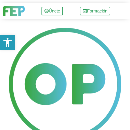
Únete
Formación
Abrir barra de herramientas