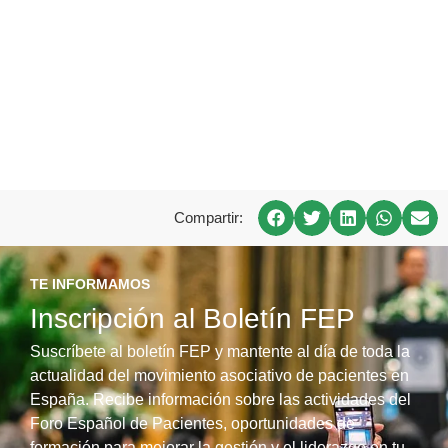
Compartir:
TE INFORMAMOS
Inscripción al Boletín FEP
Suscríbete al boletín FEP y mantente al día de toda la
actualidad del movimiento asociativo de pacientes en
España. Recibe información sobre las actividades del
Foro Español de Pacientes, oportunidades de
formación para mejorar la gestión y el liderazgo en tu