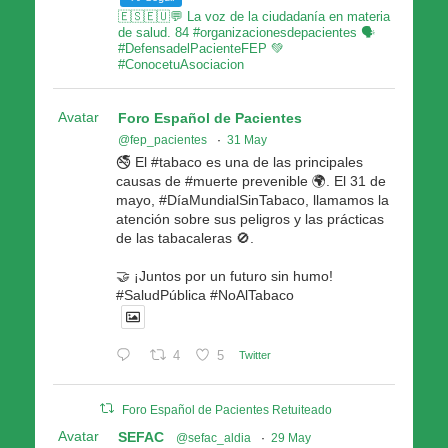
🇪🇸🇪🇺💬 La voz de la ciudadanía en materia
de salud. 84 #organizacionesdepacientes 🗣
#DefensadelPacienteFEP 💚
#ConocetuAsociacion
Avatar
Foro Español de Pacientes
@fep_pacientes
·
31 May
🚭 El #tabaco es una de las principales
causas de #muerte prevenible 🌍. El 31 de
mayo, #DíaMundialSinTabaco, llamamos la
atención sobre sus peligros y las prácticas
de las tabacaleras 🚫.
🤝 ¡Juntos por un futuro sin humo!
#SaludPública #NoAlTabaco
4
5
Twitter
Foro Español de Pacientes Retuiteado
Avatar
SEFAC
@sefac_aldia
·
29 May