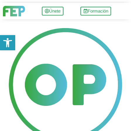
Únete
Formación
Abrir barra de herramientas