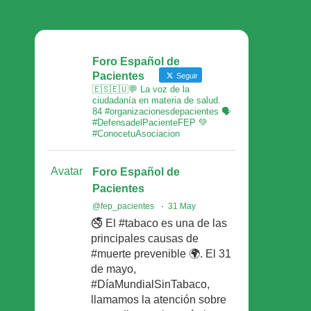
Foro Español de
Pacientes
Seguir
🇪🇸🇪🇺💬 La voz de la
ciudadanía en materia de salud.
84 #organizacionesdepacientes 🗣
#DefensadelPacienteFEP 💚
#ConocetuAsociacion
Avatar
Foro Español de
Pacientes
@fep_pacientes
·
31 May
🚭 El #tabaco es una de las
principales causas de
#muerte prevenible 🌍. El 31
de mayo,
#DíaMundialSinTabaco,
llamamos la atención sobre