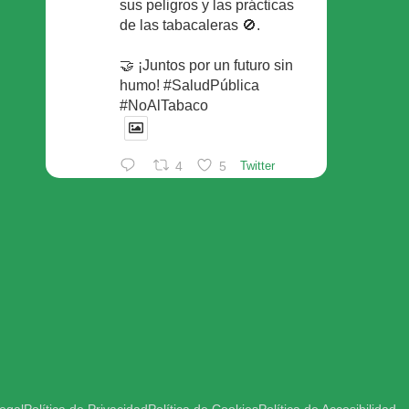
sus peligros y las prácticas
de las tabacaleras 🚫.
🤝 ¡Juntos por un futuro sin
humo! #SaludPública
#NoAlTabaco
4
5
Twitter
Foro Español de Pacientes
Retuiteado
Avatar
SEFAC
@sefac_aldia
·
29 May
Continúan las sesiones en
#sefac2026 🗣️Mesa
redonda: el valor social de la
red de farmacias con Rafael
Areñas, vpte 3º del