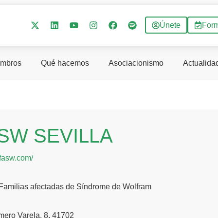
Únete
For
mbros
Qué hacemos
Asociacionismo
Actualida
SW SEVILLA
afasw.com/
 Familias afectadas de Síndrome de Wolfram
mero Varela, 8, 41702