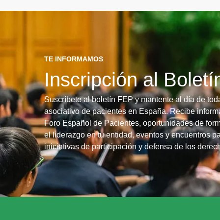
TE INFORMAMOS
Inscripción al Bolet
Suscríbete al boletín FEP y mantente al día de tod
asociativo de pacientes en España. Recibe informa
Foro Español de Pacientes, oportunidades de form
el liderazgo en tu entidad, eventos y encuentros pa
iniciativas de participación y defensa de los dere