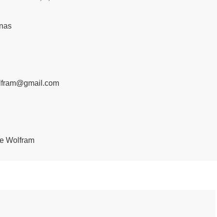
nas
lfram@gmail.com
e Wolfram