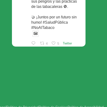
sus peligros y las prácticas
de las tabacaleras 🚫.
🤝 ¡Juntos por un futuro sin
humo! #SaludPública
#NoAlTabaco
4
5
Twitter
Foro Español de Pacientes
Retuiteado
Avatar
SEFAC
@sefac_aldia
·
29 May
Continúan las sesiones en
#sefac2026 🗣️Mesa
redonda: el valor social de la
red de farmacias con Rafael
Areñas, vpte 3º del