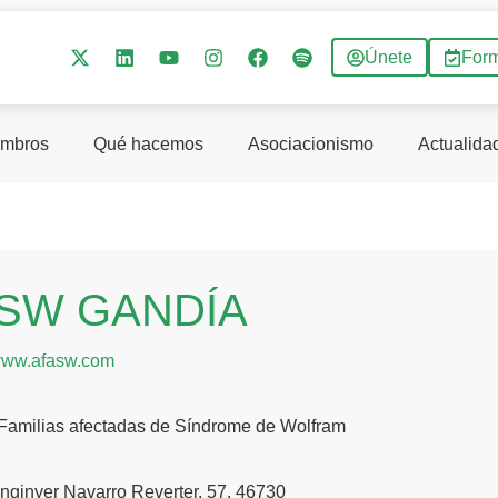
Únete
For
mbros
Qué hacemos
Asociacionismo
Actualida
SW GANDÍA
/www.afasw.com
 Familias afectadas de Síndrome de Wolfram
nginyer Navarro Reverter, 57, 46730