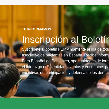
TE INFORMAMOS
Inscripción al Bolet
Suscríbete al boletín FEP y mantente al día de tod
asociativo de pacientes en España. Recibe informa
Foro Español de Pacientes, oportunidades de form
el liderazgo en tu entidad, eventos y encuentros pa
iniciativas de participación y defensa de los dere