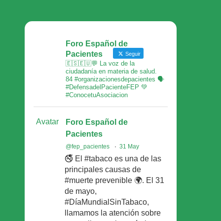
Foro Español de
Pacientes
Seguir
🇪🇸🇪🇺💬 La voz de la
ciudadanía en materia de salud.
84 #organizacionesdepacientes 🗣
#DefensadelPacienteFEP 💚
#ConocetuAsociacion
Avatar
Foro Español de
Pacientes
@fep_pacientes
·
31 May
🚭 El #tabaco es una de las
principales causas de
#muerte prevenible 🌍. El 31
de mayo,
#DíaMundialSinTabaco,
llamamos la atención sobre