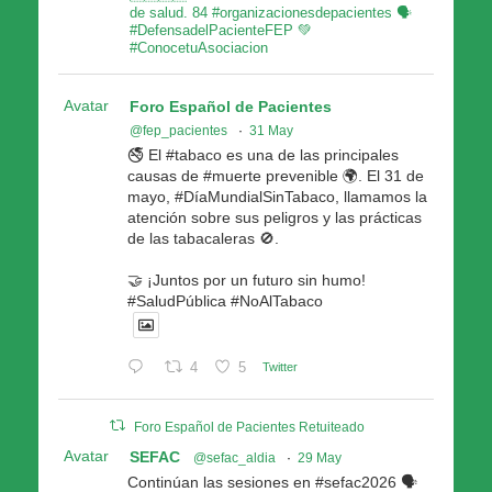
de salud. 84 #organizacionesdepacientes 🗣
#DefensadelPacienteFEP 💚
#ConocetuAsociacion
Avatar
Foro Español de Pacientes
@fep_pacientes
·
31 May
🚭 El #tabaco es una de las principales
causas de #muerte prevenible 🌍. El 31 de
mayo, #DíaMundialSinTabaco, llamamos la
atención sobre sus peligros y las prácticas
de las tabacaleras 🚫.
🤝 ¡Juntos por un futuro sin humo!
#SaludPública #NoAlTabaco
4
5
Twitter
Foro Español de Pacientes Retuiteado
Avatar
SEFAC
@sefac_aldia
·
29 May
Continúan las sesiones en #sefac2026 🗣️