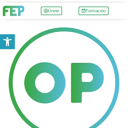
Únete
Formación
Abrir barra de herramientas