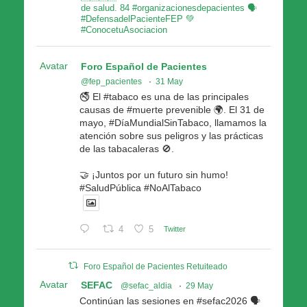
de salud. 84 #organizacionesdepacientes 🗣
#DefensadelPacienteFEP 💚
#ConocetuAsociacion
Avatar
Foro Español de Pacientes
@fep_pacientes
·
31 May
🚭 El #tabaco es una de las principales
causas de #muerte prevenible 🌍. El 31 de
mayo, #DíaMundialSinTabaco, llamamos la
atención sobre sus peligros y las prácticas
de las tabacaleras 🚫.
🤝 ¡Juntos por un futuro sin humo!
#SaludPública #NoAlTabaco
4
5
Twitter
Foro Español de Pacientes Retuiteado
Avatar
SEFAC
@sefac_aldia
·
29 May
Continúan las sesiones en #sefac2026 🗣️