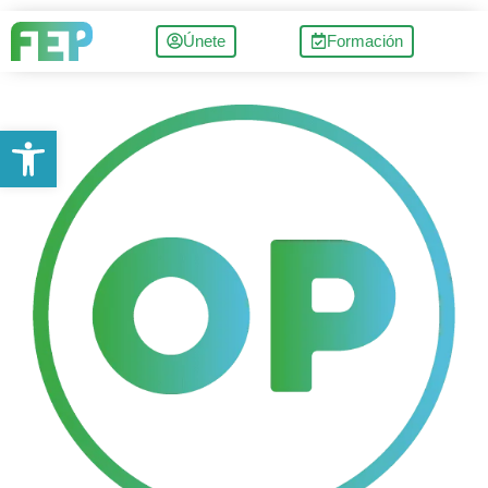
Únete
Formación
Abrir barra de herramientas