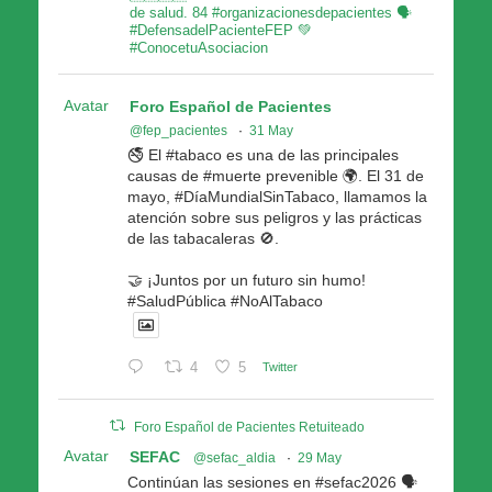
de salud. 84 #organizacionesdepacientes 🗣
#DefensadelPacienteFEP 💚
#ConocetuAsociacion
Avatar
Foro Español de Pacientes
@fep_pacientes
·
31 May
🚭 El #tabaco es una de las principales
causas de #muerte prevenible 🌍. El 31 de
mayo, #DíaMundialSinTabaco, llamamos la
atención sobre sus peligros y las prácticas
de las tabacaleras 🚫.
🤝 ¡Juntos por un futuro sin humo!
#SaludPública #NoAlTabaco
4
5
Twitter
Foro Español de Pacientes Retuiteado
Avatar
SEFAC
@sefac_aldia
·
29 May
Continúan las sesiones en #sefac2026 🗣️