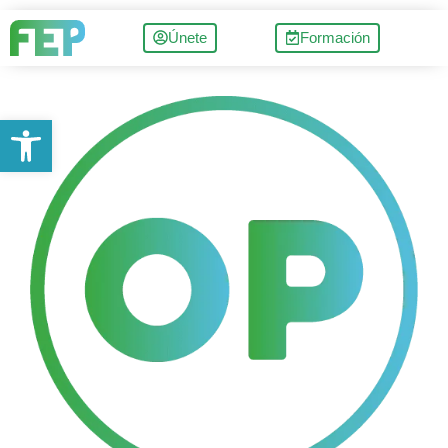
Únete
Formación
Abrir barra de herramientas