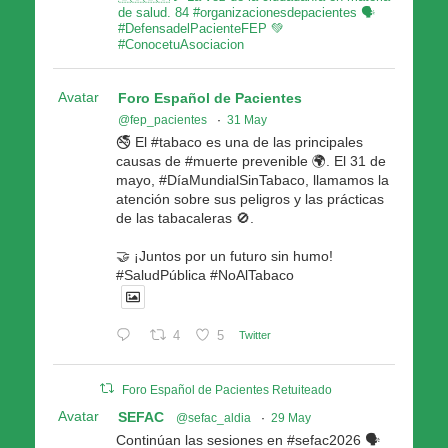
de salud. 84 #organizacionesdepacientes 🗣
#DefensadelPacienteFEP 💚
#ConocetuAsociacion
Avatar
Foro Español de Pacientes
@fep_pacientes
·
31 May
🚭 El #tabaco es una de las principales
causas de #muerte prevenible 🌍. El 31 de
mayo, #DíaMundialSinTabaco, llamamos la
atención sobre sus peligros y las prácticas
de las tabacaleras 🚫.
🤝 ¡Juntos por un futuro sin humo!
#SaludPública #NoAlTabaco
4
5
Twitter
Foro Español de Pacientes Retuiteado
Avatar
SEFAC
@sefac_aldia
·
29 May
Continúan las sesiones en #sefac2026 🗣️