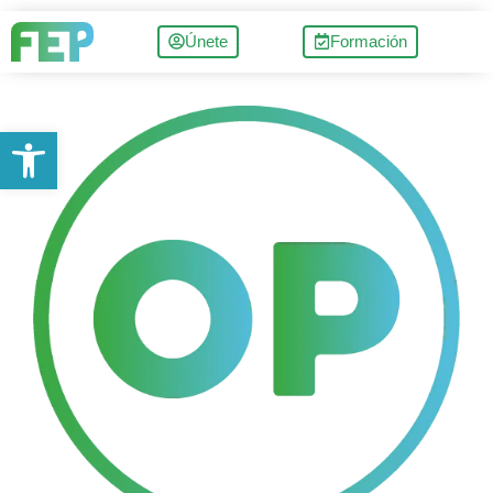
Únete
Formación
Abrir barra de herramientas