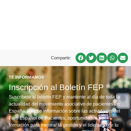
Compartir:
TE INFORMAMOS
Inscripción al Boletín FEP
Suscríbete al boletín FEP y mantente al día de toda la
actualidad del movimiento asociativo de pacientes en
España. Recibe información sobre las actividades del
Foro Español de Pacientes, oportunidades de
formación para mejorar la gestión y el liderazgo en tu