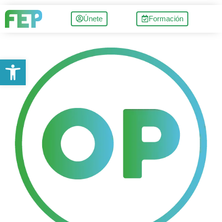
Únete
Formación
Abrir barra de herramientas