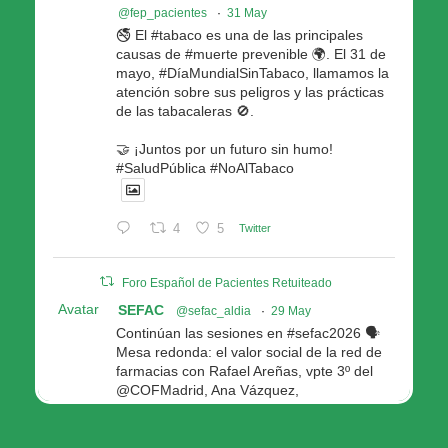
@fep_pacientes
·
31 May
🚭 El #tabaco es una de las principales
causas de #muerte prevenible 🌍. El 31 de
mayo, #DíaMundialSinTabaco, llamamos la
atención sobre sus peligros y las prácticas
de las tabacaleras 🚫.
🤝 ¡Juntos por un futuro sin humo!
#SaludPública #NoAlTabaco
4
5
Twitter
Foro Español de Pacientes Retuiteado
Avatar
SEFAC
@sefac_aldia
·
29 May
Continúan las sesiones en #sefac2026 🗣️
Mesa redonda: el valor social de la red de
farmacias con Rafael Areñas, vpte 3º del
@COFMadrid, Ana Vázquez,
@fep_pacientes Galicia, Antón Acevedo, d
Consellería de Política Social e Igualdad
@Xunta