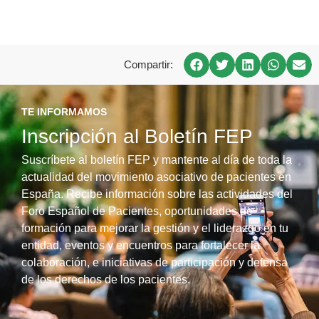
Compartir:
TE INFORMAMOS
Inscripción al Boletín FEP
Suscríbete al boletín FEP y mantente al día de toda la
actualidad del movimiento asociativo de pacientes en
España. Recibe información sobre las actividades del
Foro Español de Pacientes, oportunidades de
formación para mejorar la gestión y el liderazgo en tu
entidad, eventos y encuentros para fortalecer la
colaboración, e iniciativas de participación y defensa
de los derechos de los pacientes.