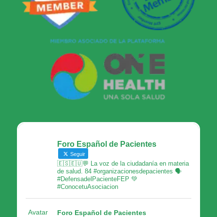
Foro Español de Pacientes
Seguir
🇪🇸🇪🇺💬 La voz de la ciudadanía en materia
de salud. 84 #organizacionesdepacientes 🗣
#DefensadelPacienteFEP 💚
#ConocetuAsociacion
Avatar
Foro Español de Pacientes