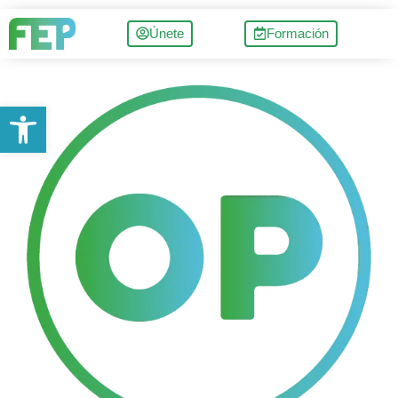
Únete
Formación
Abrir barra de herramientas