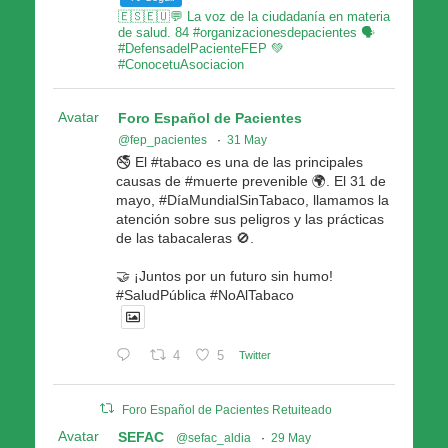
🇪🇸🇪🇺💬 La voz de la ciudadanía en materia
de salud. 84 #organizacionesdepacientes 🗣
#DefensadelPacienteFEP 💚
#ConocetuAsociacion
Avatar
Foro Español de Pacientes
@fep_pacientes
·
31 May
🚭 El #tabaco es una de las principales
causas de #muerte prevenible 🌍. El 31 de
mayo, #DíaMundialSinTabaco, llamamos la
atención sobre sus peligros y las prácticas
de las tabacaleras 🚫.
🤝 ¡Juntos por un futuro sin humo!
#SaludPública #NoAlTabaco
4
5
Twitter
Foro Español de Pacientes Retuiteado
Avatar
SEFAC
@sefac_aldia
·
29 May