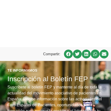
Compartir:
TE INFORMAMOS
Inscripción al Boletín FEP
Suscríbete al boletín FEP y mantente al día de toda la
actualidad del movimiento asociativo de pacientes en
España. Recibe información sobre las actividades del
Foro Español de Pacientes, oportunidades de
formación para mejorar la gestión y el liderazgo en tu