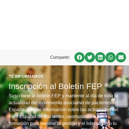
Compartir:
TE INFORMAMOS
Inscripción al Boletín FEP
Suscríbete al boletín FEP y mantente al día de toda la
actualidad del movimiento asociativo de pacientes en
España. Recibe información sobre las actividades del
Foro Español de Pacientes, oportunidades de
formación para mejorar la gestión y el liderazgo en tu