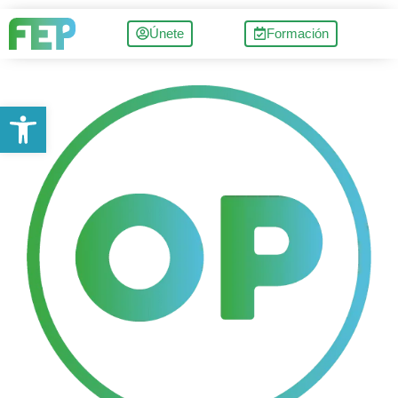
Únete
Formación
Abrir barra de herramientas