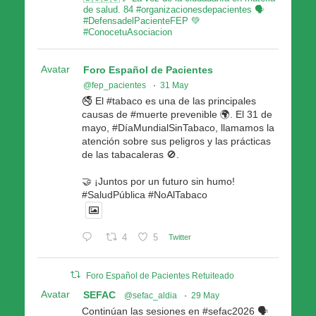
de salud. 84 #organizacionesdepacientes 🗣
#DefensadelPacienteFEP 💚
#ConocetuAsociacion
Avatar
Foro Español de Pacientes
@fep_pacientes
·
31 May
🚭 El #tabaco es una de las principales
causas de #muerte prevenible 🌍. El 31 de
mayo, #DíaMundialSinTabaco, llamamos la
atención sobre sus peligros y las prácticas
de las tabacaleras 🚫.
🤝 ¡Juntos por un futuro sin humo!
#SaludPública #NoAlTabaco
4
5
Twitter
Foro Español de Pacientes Retuiteado
Avatar
SEFAC
@sefac_aldia
·
29 May
Continúan las sesiones en #sefac2026 🗣️