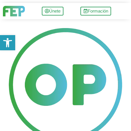
Únete
Formación
Abrir barra de herramientas