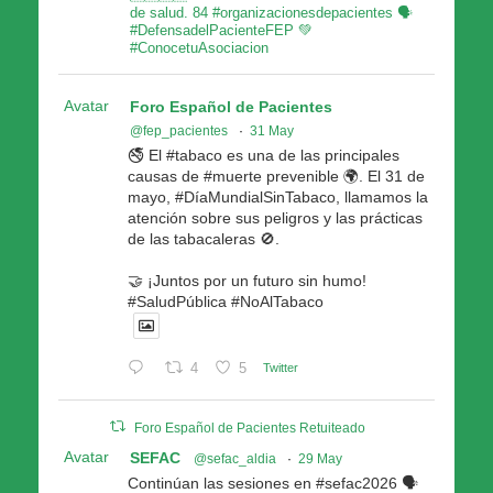
de salud. 84 #organizacionesdepacientes 🗣
#DefensadelPacienteFEP 💚
#ConocetuAsociacion
Avatar
Foro Español de Pacientes
@fep_pacientes
·
31 May
🚭 El #tabaco es una de las principales
causas de #muerte prevenible 🌍. El 31 de
mayo, #DíaMundialSinTabaco, llamamos la
atención sobre sus peligros y las prácticas
de las tabacaleras 🚫.
🤝 ¡Juntos por un futuro sin humo!
#SaludPública #NoAlTabaco
4
5
Twitter
Foro Español de Pacientes Retuiteado
Avatar
SEFAC
@sefac_aldia
·
29 May
Continúan las sesiones en #sefac2026 🗣️