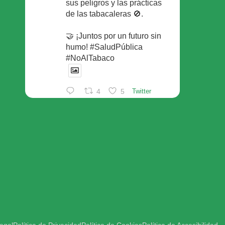
sus peligros y las prácticas
de las tabacaleras 🚫.
🤝 ¡Juntos por un futuro sin
humo! #SaludPública
#NoAlTabaco
4
5
Twitter
Foro Español de Pacientes
Retuiteado
Avatar
SEFAC
@sefac_aldia
·
29 May
Continúan las sesiones en
#sefac2026 🗣️Mesa
redonda: el valor social de la
red de farmacias con Rafael
Areñas, vpte 3º del