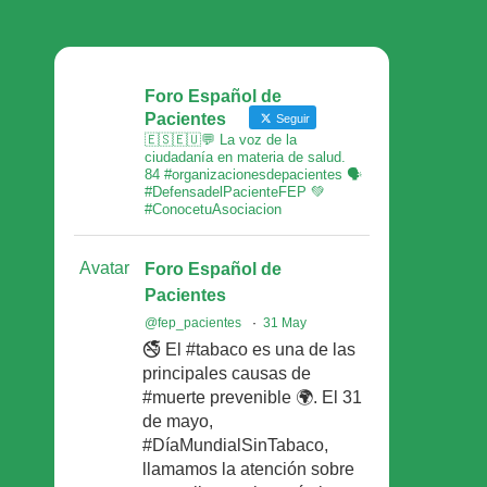
Foro Español de
Pacientes
Seguir
🇪🇸🇪🇺💬 La voz de la
ciudadanía en materia de salud.
84 #organizacionesdepacientes 🗣
#DefensadelPacienteFEP 💚
#ConocetuAsociacion
Avatar
Foro Español de
Pacientes
@fep_pacientes
·
31 May
🚭 El #tabaco es una de las
principales causas de
#muerte prevenible 🌍. El 31
de mayo,
#DíaMundialSinTabaco,
llamamos la atención sobre