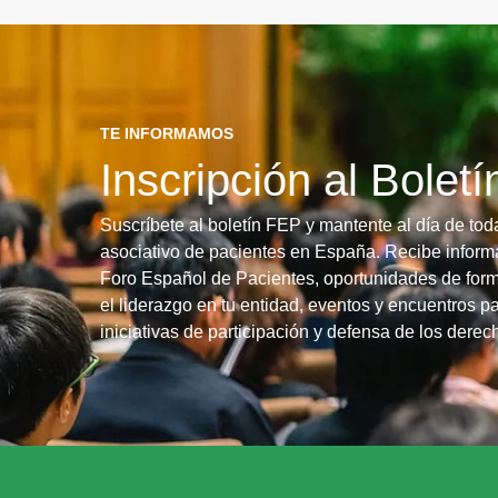
TE INFORMAMOS
Inscripción al Bolet
Suscríbete al boletín FEP y mantente al día de tod
asociativo de pacientes en España. Recibe informa
Foro Español de Pacientes, oportunidades de form
el liderazgo en tu entidad, eventos y encuentros pa
iniciativas de participación y defensa de los dere