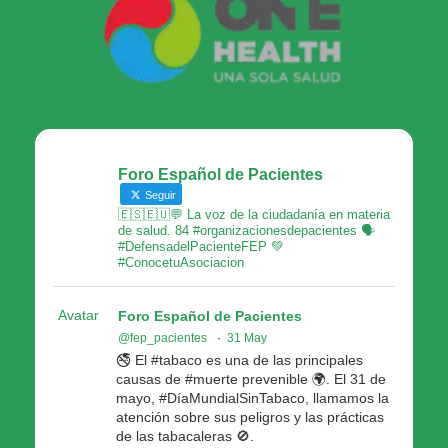
Foro Español de Pacientes
Seguir
🇪🇸🇪🇺💬 La voz de la ciudadanía en materia
de salud. 84 #organizacionesdepacientes 🗣
#DefensadelPacienteFEP 💚
#ConocetuAsociacion
Avatar
Foro Español de Pacientes
@fep_pacientes
·
31 May
🚭 El #tabaco es una de las principales
causas de #muerte prevenible 🌍. El 31 de
mayo, #DíaMundialSinTabaco, llamamos la
atención sobre sus peligros y las prácticas
de las tabacaleras 🚫.