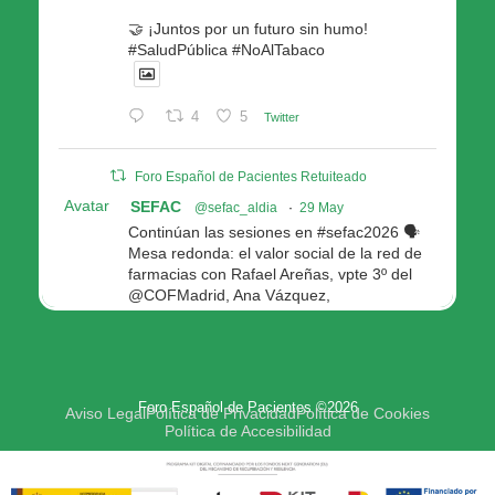
🤝 ¡Juntos por un futuro sin humo!
#SaludPública #NoAlTabaco
4
5
Twitter
Foro Español de Pacientes Retuiteado
Avatar
SEFAC
@sefac_aldia
·
29 May
Continúan las sesiones en #sefac2026 🗣️
Mesa redonda: el valor social de la red de
farmacias con Rafael Areñas, vpte 3º del
@COFMadrid, Ana Vázquez,
@fep_pacientes Galicia, Antón Acevedo, d
Consellería de Política Social e Igualdad
@Xunta
Modera: @AnaMolinero1, vpta 1ª SEFAC
Foro Español de Pacientes ©2026
4
4
Twitter
Aviso Legal
Política de Privacidad
Política de Cookies
Política de Accesibilidad
Avatar
Foro Español de Pacientes