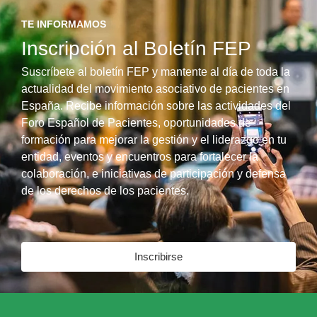
TE INFORMAMOS
Inscripción al Boletín FEP
Suscríbete al boletín FEP y mantente al día de toda la
actualidad del movimiento asociativo de pacientes en
España. Recibe información sobre las actividades del
Foro Español de Pacientes, oportunidades de
formación para mejorar la gestión y el liderazgo en tu
entidad, eventos y encuentros para fortalecer la
colaboración, e iniciativas de participación y defensa
de los derechos de los pacientes.
Inscribirse