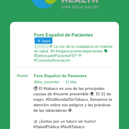
Foro Español de Pacientes
Seguir
🇪🇸🇪🇺💬 La voz de la ciudadanía en materia
de salud. 84 #organizacionesdepacientes 🗣
#DefensadelPacienteFEP 💚
#ConocetuAsociacion
Avatar
Foro Español de Pacientes
@fep_pacientes
·
31 May
🚭 El #tabaco es una de las principales
causas de #muerte prevenible 🌍. El 31 de
mayo, #DíaMundialSinTabaco, llamamos la
atención sobre sus peligros y las prácticas
de las tabacaleras 🚫.
🤝 ¡Juntos por un futuro sin humo!
#SaludPública #NoAlTabaco