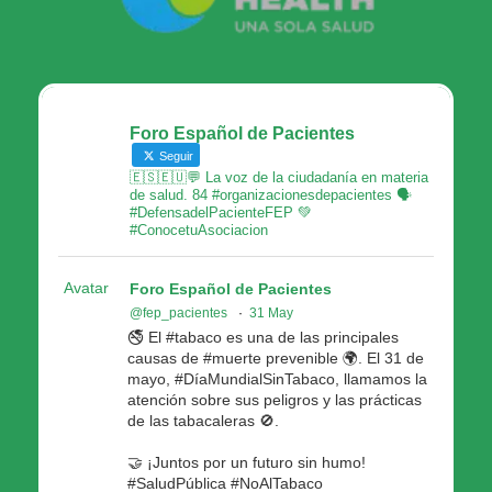
Foro Español de Pacientes
Seguir
🇪🇸🇪🇺💬 La voz de la ciudadanía en materia
de salud. 84 #organizacionesdepacientes 🗣
#DefensadelPacienteFEP 💚
#ConocetuAsociacion
Avatar
Foro Español de Pacientes
@fep_pacientes
·
31 May
🚭 El #tabaco es una de las principales
causas de #muerte prevenible 🌍. El 31 de
mayo, #DíaMundialSinTabaco, llamamos la
atención sobre sus peligros y las prácticas
de las tabacaleras 🚫.
🤝 ¡Juntos por un futuro sin humo!
#SaludPública #NoAlTabaco