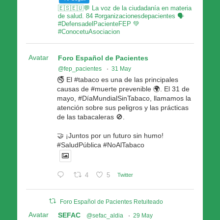
🇪🇸🇪🇺💬 La voz de la ciudadanía en materia
de salud. 84 #organizacionesdepacientes 🗣
#DefensadelPacienteFEP 💚
#ConocetuAsociacion
Avatar
Foro Español de Pacientes
@fep_pacientes
·
31 May
🚭 El #tabaco es una de las principales
causas de #muerte prevenible 🌍. El 31 de
mayo, #DíaMundialSinTabaco, llamamos la
atención sobre sus peligros y las prácticas
de las tabacaleras 🚫.
🤝 ¡Juntos por un futuro sin humo!
#SaludPública #NoAlTabaco
4
5
Twitter
Foro Español de Pacientes Retuiteado
Avatar
SEFAC
@sefac_aldia
·
29 May