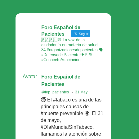
Foro Español de
Pacientes
Seguir
🇪🇸🇪🇺💬 La voz de la
ciudadanía en materia de salud.
84 #organizacionesdepacientes 🗣
#DefensadelPacienteFEP 💚
#ConocetuAsociacion
Avatar
Foro Español de
Pacientes
@fep_pacientes
·
31 May
🚭 El #tabaco es una de las
principales causas de
#muerte prevenible 🌍. El 31
de mayo,
#DíaMundialSinTabaco,
llamamos la atención sobre