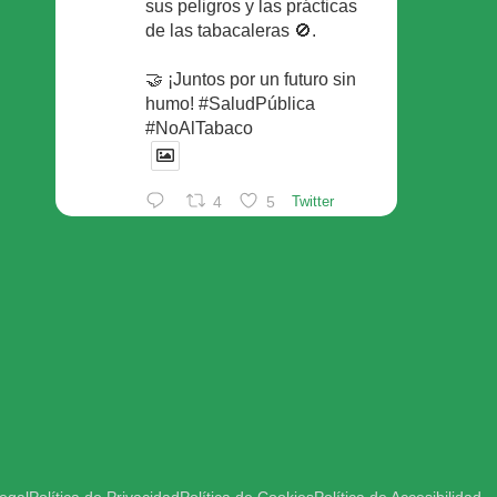
sus peligros y las prácticas
de las tabacaleras 🚫.
🤝 ¡Juntos por un futuro sin
humo! #SaludPública
#NoAlTabaco
4
5
Twitter
Foro Español de Pacientes
Retuiteado
Avatar
SEFAC
@sefac_aldia
·
29 May
Continúan las sesiones en
#sefac2026 🗣️Mesa
redonda: el valor social de la
red de farmacias con Rafael
Areñas, vpte 3º del