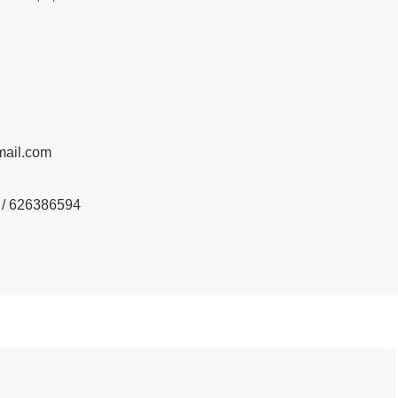
ail.com
/ 626386594