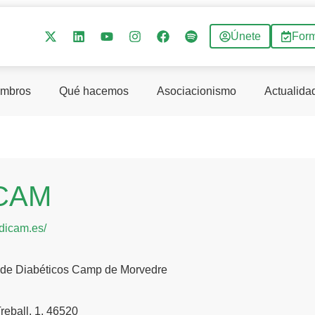
Únete
For
mbros
Qué hacemos
Asociacionismo
Actualida
CAM
adicam.es/
 de Diabéticos Camp de Morvedre
Treball, 1, 46520