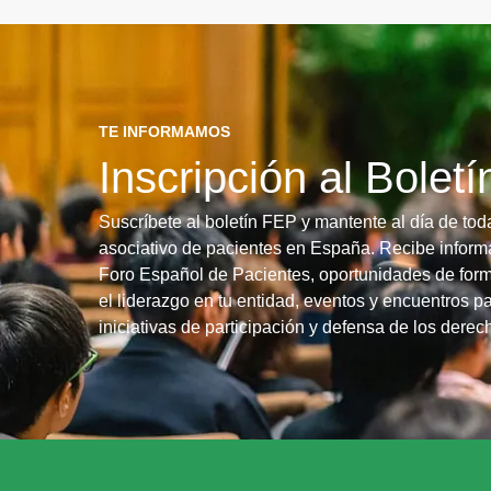
TE INFORMAMOS
Inscripción al Bolet
Suscríbete al boletín FEP y mantente al día de tod
asociativo de pacientes en España. Recibe informa
Foro Español de Pacientes, oportunidades de form
el liderazgo en tu entidad, eventos y encuentros pa
iniciativas de participación y defensa de los dere