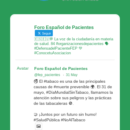
Foro Español de Pacientes
Seguir
🇪🇸🇪🇺💬 La voz de la ciudadanía en materia
de salud. 84 #organizacionesdepacientes 🗣
#DefensadelPacienteFEP 💚
#ConocetuAsociacion
Avatar
Foro Español de Pacientes
@fep_pacientes
·
31 May
🚭 El #tabaco es una de las principales
causas de #muerte prevenible 🌍. El 31 de
mayo, #DíaMundialSinTabaco, llamamos la
atención sobre sus peligros y las prácticas
de las tabacaleras 🚫.
🤝 ¡Juntos por un futuro sin humo!
#SaludPública #NoAlTabaco