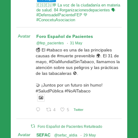
🇪🇸🇪🇺💬 La voz de la ciudadanía en materia
de salud. 84 #organizacionesdepacientes 🗣
#DefensadelPacienteFEP 💚
#ConocetuAsociacion
Avatar
Foro Español de Pacientes
@fep_pacientes
·
31 May
🚭 El #tabaco es una de las principales
causas de #muerte prevenible 🌍. El 31 de
mayo, #DíaMundialSinTabaco, llamamos la
atención sobre sus peligros y las prácticas
de las tabacaleras 🚫.
🤝 ¡Juntos por un futuro sin humo!
#SaludPública #NoAlTabaco
4
5
Twitter
Foro Español de Pacientes Retuiteado
Avatar
SEFAC
@sefac_aldia
·
29 May