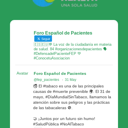
Foro Español de Pacientes
Seguir
🇪🇸🇪🇺💬 La voz de la ciudadanía en materia
de salud. 84 #organizacionesdepacientes 🗣
#DefensadelPacienteFEP 💚
#ConocetuAsociacion
Avatar
Foro Español de Pacientes
@fep_pacientes
·
31 May
🚭 El #tabaco es una de las principales
causas de #muerte prevenible 🌍. El 31 de
mayo, #DíaMundialSinTabaco, llamamos la
atención sobre sus peligros y las prácticas
de las tabacaleras 🚫.
🤝 ¡Juntos por un futuro sin humo!
#SaludPública #NoAlTabaco