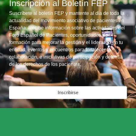
Inscripción al Boletín FEP
Suscríbete al boletín FEP y mantente al día de toda la
actualidad del movimiento asociativo de pacientes en
España. Recibe información sobre las actividades del
Foro Español de Pacientes, oportunidades de
formación para mejorar la gestión y el liderazgo en tu
entidad, eventos y encuentros para fortalecer la
colaboración, e iniciativas de participación y defensa
de los derechos de los pacientes.
Inscribirse