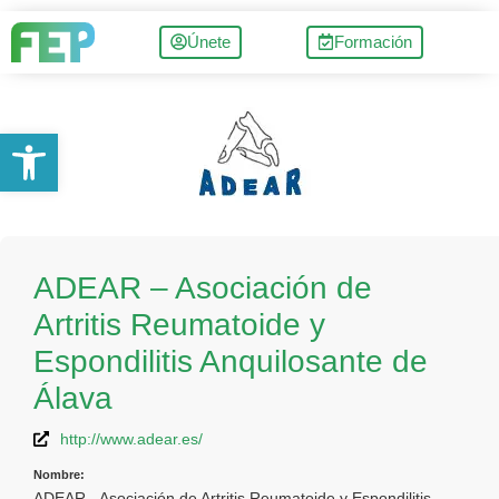
Únete
Formación
Abrir barra de herramientas
ADEAR – Asociación de
Artritis Reumatoide y
Espondilitis Anquilosante de
Álava
http://www.adear.es/
Nombre:
ADEAR - Asociación de Artritis Reumatoide y Espondilitis