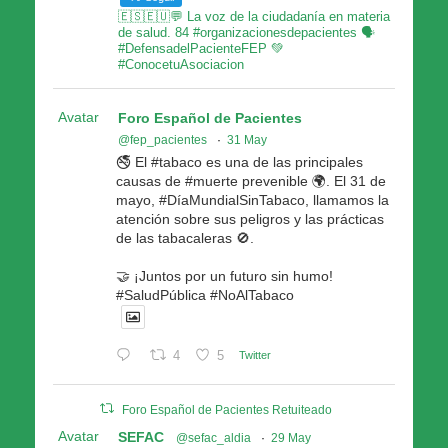
🇪🇸🇪🇺💬 La voz de la ciudadanía en materia
de salud. 84 #organizacionesdepacientes 🗣
#DefensadelPacienteFEP 💚
#ConocetuAsociacion
Avatar
Foro Español de Pacientes
@fep_pacientes
·
31 May
🚭 El #tabaco es una de las principales
causas de #muerte prevenible 🌍. El 31 de
mayo, #DíaMundialSinTabaco, llamamos la
atención sobre sus peligros y las prácticas
de las tabacaleras 🚫.
🤝 ¡Juntos por un futuro sin humo!
#SaludPública #NoAlTabaco
4
5
Twitter
Foro Español de Pacientes Retuiteado
Avatar
SEFAC
@sefac_aldia
·
29 May