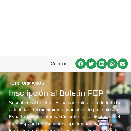
Compartir:
TE INFORMAMOS
Inscripción al Boletín FEP
Suscríbete al boletín FEP y mantente al día de toda la
actualidad del movimiento asociativo de pacientes en
España. Recibe información sobre las actividades del
Foro Español de Pacientes, oportunidades de
formación para mejorar la gestión y el liderazgo en tu