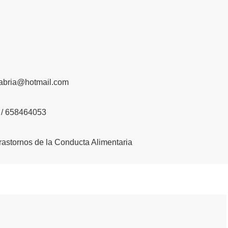
abria@hotmail.com
/ 658464053
rastornos de la Conducta Alimentaria