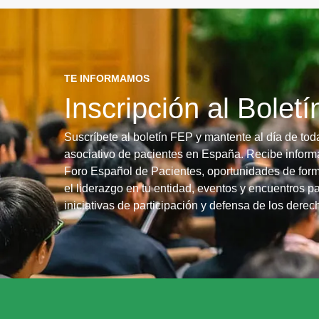
TE INFORMAMOS
Inscripción al Bolet
Suscríbete al boletín FEP y mantente al día de tod
asociativo de pacientes en España. Recibe informa
Foro Español de Pacientes, oportunidades de form
el liderazgo en tu entidad, eventos y encuentros pa
iniciativas de participación y defensa de los dere