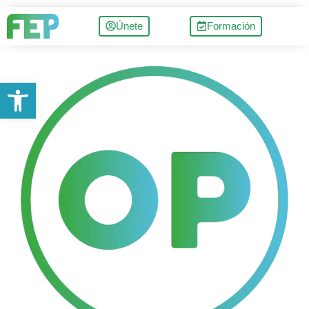
Únete
Formación
Abrir barra de herramientas