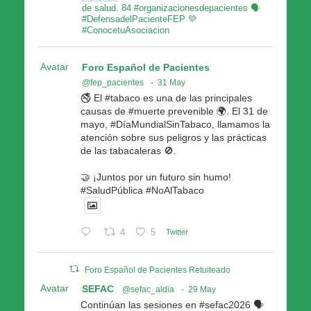
de salud. 84 #organizacionesdepacientes 🗣
#DefensadelPacienteFEP 💚
#ConocetuAsociacion
Avatar
Foro Español de Pacientes
@fep_pacientes
·
31 May
🚭 El #tabaco es una de las principales
causas de #muerte prevenible 🌍. El 31 de
mayo, #DíaMundialSinTabaco, llamamos la
atención sobre sus peligros y las prácticas
de las tabacaleras 🚫.
🤝 ¡Juntos por un futuro sin humo!
#SaludPública #NoAlTabaco
4
5
Twitter
Foro Español de Pacientes Retuiteado
Avatar
SEFAC
@sefac_aldia
·
29 May
Continúan las sesiones en #sefac2026 🗣️