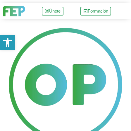
Únete
Formación
Abrir barra de herramientas