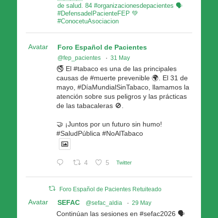
de salud. 84 #organizacionesdepacientes 🗣
#DefensadelPacienteFEP 💚
#ConocetuAsociacion
Avatar
Foro Español de Pacientes
@fep_pacientes
·
31 May
🚭 El #tabaco es una de las principales
causas de #muerte prevenible 🌍. El 31 de
mayo, #DíaMundialSinTabaco, llamamos la
atención sobre sus peligros y las prácticas
de las tabacaleras 🚫.
🤝 ¡Juntos por un futuro sin humo!
#SaludPública #NoAlTabaco
4
5
Twitter
Foro Español de Pacientes Retuiteado
Avatar
SEFAC
@sefac_aldia
·
29 May
Continúan las sesiones en #sefac2026 🗣️