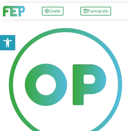
Únete
Formación
Abrir barra de herramientas