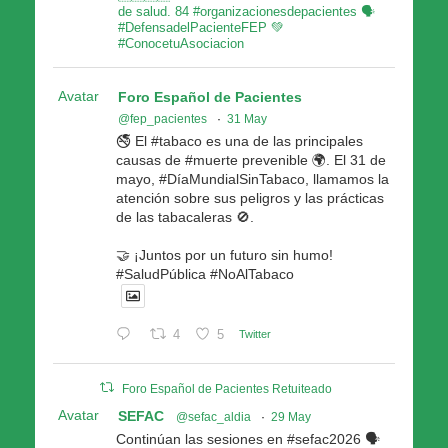
de salud. 84 #organizacionesdepacientes 🗣
#DefensadelPacienteFEP 💚
#ConocetuAsociacion
Avatar
Foro Español de Pacientes
@fep_pacientes
·
31 May
🚭 El #tabaco es una de las principales
causas de #muerte prevenible 🌍. El 31 de
mayo, #DíaMundialSinTabaco, llamamos la
atención sobre sus peligros y las prácticas
de las tabacaleras 🚫.
🤝 ¡Juntos por un futuro sin humo!
#SaludPública #NoAlTabaco
4
5
Twitter
Foro Español de Pacientes Retuiteado
Avatar
SEFAC
@sefac_aldia
·
29 May
Continúan las sesiones en #sefac2026 🗣️