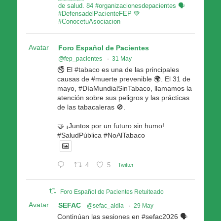
de salud. 84 #organizacionesdepacientes 🗣
#DefensadelPacienteFEP 💚
#ConocetuAsociacion
Avatar
Foro Español de Pacientes
@fep_pacientes
·
31 May
🚭 El #tabaco es una de las principales
causas de #muerte prevenible 🌍. El 31 de
mayo, #DíaMundialSinTabaco, llamamos la
atención sobre sus peligros y las prácticas
de las tabacaleras 🚫.
🤝 ¡Juntos por un futuro sin humo!
#SaludPública #NoAlTabaco
4
5
Twitter
Foro Español de Pacientes Retuiteado
Avatar
SEFAC
@sefac_aldia
·
29 May
Continúan las sesiones en #sefac2026 🗣️