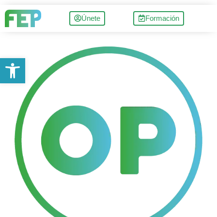
Únete
Formación
Abrir barra de herramientas