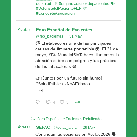
de salud. 84 #organizacionesdepacientes 🗣
#DefensadelPacienteFEP 💚
#ConocetuAsociacion
Avatar
Foro Español de Pacientes
@fep_pacientes
·
31 May
🚭 El #tabaco es una de las principales
causas de #muerte prevenible 🌍. El 31 de
mayo, #DíaMundialSinTabaco, llamamos la
atención sobre sus peligros y las prácticas
de las tabacaleras 🚫.
🤝 ¡Juntos por un futuro sin humo!
#SaludPública #NoAlTabaco
4
5
Twitter
Foro Español de Pacientes Retuiteado
Avatar
SEFAC
@sefac_aldia
·
29 May
Continúan las sesiones en #sefac2026 🗣️