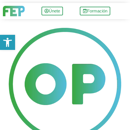
Únete
Formación
Abrir barra de herramientas