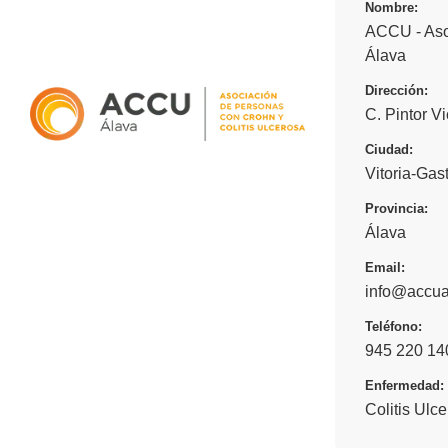
Nombre:
ACCU - Asoc
Álava
Dirección:
C. Pintor V
Ciudad:
Vitoria-Gas
Provincia:
Álava
Email:
info@accua
Teléfono:
945 220 14
Enfermedad:
Colitis Ulc