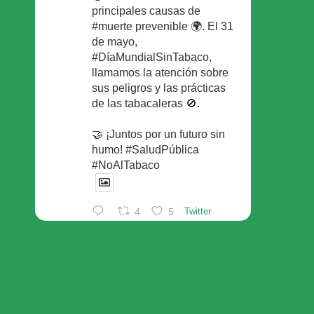
principales causas de
#muerte prevenible 🌍. El 31
de mayo,
#DíaMundialSinTabaco,
llamamos la atención sobre
sus peligros y las prácticas
de las tabacaleras 🚫.
🤝 ¡Juntos por un futuro sin
humo! #SaludPública
#NoAlTabaco
4
5
Twitter
Foro Español de Pacientes
Retuiteado
Avatar
SEFAC
@sefac_aldia
·
29 May