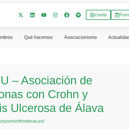
Únete
For
mbros
Qué hacemos
Asociacionismo
Actualida
 – Asociación de
onas con Crohn y
tis Ulcerosa de Álava
corazonsinfronteras.es/