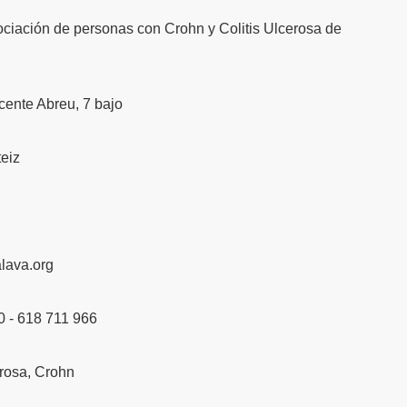
iación de personas con Crohn y Colitis Ulcerosa de
icente Abreu, 7 bajo
teiz
lava.org
0 - 618 711 966
erosa
,
Crohn