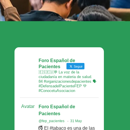
Foro Español de
Pacientes
Seguir
🇪🇸🇪🇺💬 La voz de la
ciudadanía en materia de salud.
84 #organizacionesdepacientes 🗣
#DefensadelPacienteFEP 💚
#ConocetuAsociacion
Avatar
Foro Español de
Pacientes
@fep_pacientes
·
31 May
🚭 El #tabaco es una de las