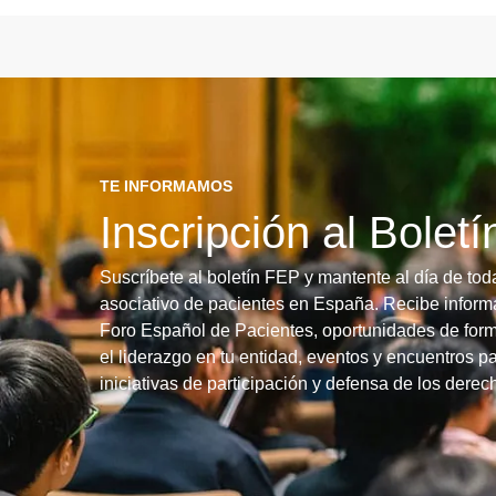
TE INFORMAMOS
Inscripción al Bolet
Suscríbete al boletín FEP y mantente al día de tod
asociativo de pacientes en España. Recibe informa
Foro Español de Pacientes, oportunidades de form
el liderazgo en tu entidad, eventos y encuentros pa
iniciativas de participación y defensa de los dere