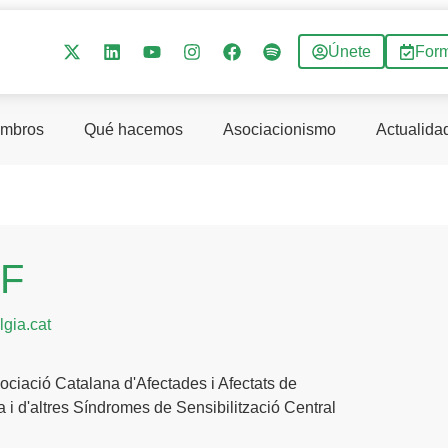
Únete
For
mbros
Qué hacemos
Asociacionismo
Actualida
F
lgia.cat
ciació Catalana d'Afectades i Afectats de
a i d'altres Síndromes de Sensibilització Central