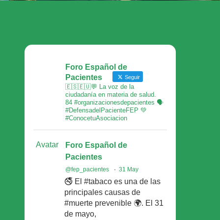
Foro Español de
Pacientes
Seguir
🇪🇸🇪🇺💬 La voz de la
ciudadanía en materia de salud.
84 #organizacionesdepacientes 🗣
#DefensadelPacienteFEP 💚
#ConocetuAsociacion
Avatar
Foro Español de
Pacientes
@fep_pacientes
·
31 May
🚭 El #tabaco es una de las
principales causas de
#muerte prevenible 🌍. El 31
de mayo,