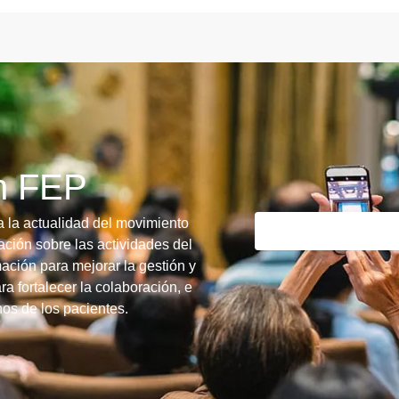
ín FEP
a la actualidad del movimiento
ción sobre las actividades del
ación para mejorar la gestión y
ra fortalecer la colaboración, e
chos de los pacientes.