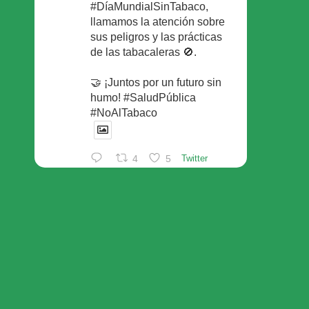
#DíaMundialSinTabaco,
llamamos la atención sobre
sus peligros y las prácticas
de las tabacaleras 🚫.
🤝 ¡Juntos por un futuro sin
humo! #SaludPública
#NoAlTabaco
4
5
Twitter
Foro Español de Pacientes
Retuiteado
Avatar
SEFAC
@sefac_aldia
·
29 May
Continúan las sesiones en
#sefac2026 🗣️Mesa
redonda: el valor social de la