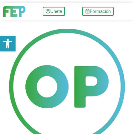
Únete
Formación
Abrir barra de herramientas