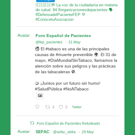
🇪🇸🇪🇺💬 La voz de la ciudadanía en materia
de salud. 84 #organizacionesdepacientes 🗣
#DefensadelPacienteFEP 💚
#ConocetuAsociacion
Avatar
Foro Español de Pacientes
@fep_pacientes
·
31 May
🚭 El #tabaco es una de las principales
causas de #muerte prevenible 🌍. El 31 de
mayo, #DíaMundialSinTabaco, llamamos la
atención sobre sus peligros y las prácticas
de las tabacaleras 🚫.
🤝 ¡Juntos por un futuro sin humo!
#SaludPública #NoAlTabaco
4
5
Twitter
Foro Español de Pacientes Retuiteado
Avatar
SEFAC
@sefac_aldia
·
29 May