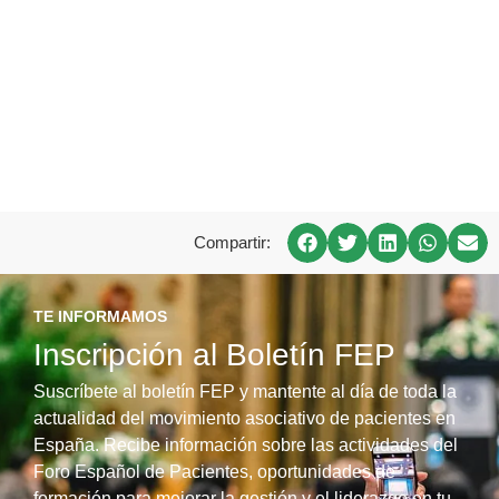
Compartir:
TE INFORMAMOS
Inscripción al Boletín FEP
Suscríbete al boletín FEP y mantente al día de toda la
actualidad del movimiento asociativo de pacientes en
España. Recibe información sobre las actividades del
Foro Español de Pacientes, oportunidades de
formación para mejorar la gestión y el liderazgo en tu