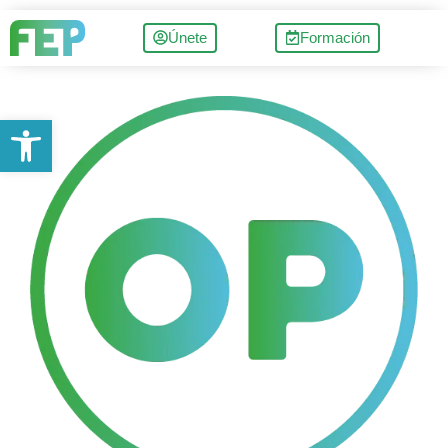
Únete
Formación
Abrir barra de herramientas