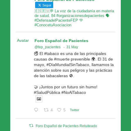
Seguir
🇪🇸🇪🇺💬 La voz de la ciudadanía en materia
de salud. 84 #organizacionesdepacientes 🗣
#DefensadelPacienteFEP 💚
#ConocetuAsociacion
Avatar
Foro Español de Pacientes
@fep_pacientes
·
31 May
🚭 El #tabaco es una de las principales
causas de #muerte prevenible 🌍. El 31 de
mayo, #DíaMundialSinTabaco, llamamos la
atención sobre sus peligros y las prácticas
de las tabacaleras 🚫.
🤝 ¡Juntos por un futuro sin humo!
#SaludPública #NoAlTabaco
4
5
Twitter
Foro Español de Pacientes Retuiteado