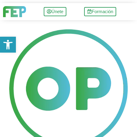
Únete
Formación
Abrir barra de herramientas