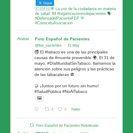
Seguir
🇪🇸🇪🇺💬 La voz de la ciudadanía en materia
de salud. 84 #organizacionesdepacientes 🗣
#DefensadelPacienteFEP 💚
#ConocetuAsociacion
Avatar
Foro Español de Pacientes
@fep_pacientes
·
31 May
🚭 El #tabaco es una de las principales
causas de #muerte prevenible 🌍. El 31 de
mayo, #DíaMundialSinTabaco, llamamos la
atención sobre sus peligros y las prácticas
de las tabacaleras 🚫.
🤝 ¡Juntos por un futuro sin humo!
#SaludPública #NoAlTabaco
4
5
Twitter
Foro Español de Pacientes Retuiteado