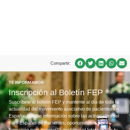
Compartir:
TE INFORMAMOS
Inscripción al Boletín FEP
Suscríbete al boletín FEP y mantente al día de toda la
actualidad del movimiento asociativo de pacientes en
España. Recibe información sobre las actividades del
Foro Español de Pacientes, oportunidades de
formación para mejorar la gestión y el liderazgo en tu