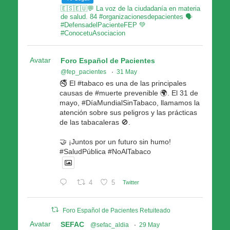
🇪🇸🇪🇺💬 La voz de la ciudadanía en materia
de salud. 84 #organizacionesdepacientes 🗣
#DefensadelPacienteFEP 💚
#ConocetuAsociacion
Avatar
Foro Español de Pacientes
@fep_pacientes
·
31 May
🚭 El #tabaco es una de las principales
causas de #muerte prevenible 🌍. El 31 de
mayo, #DíaMundialSinTabaco, llamamos la
atención sobre sus peligros y las prácticas
de las tabacaleras 🚫.
🤝 ¡Juntos por un futuro sin humo!
#SaludPública #NoAlTabaco
4
5
Twitter
Foro Español de Pacientes Retuiteado
Avatar
SEFAC
@sefac_aldia
·
29 May