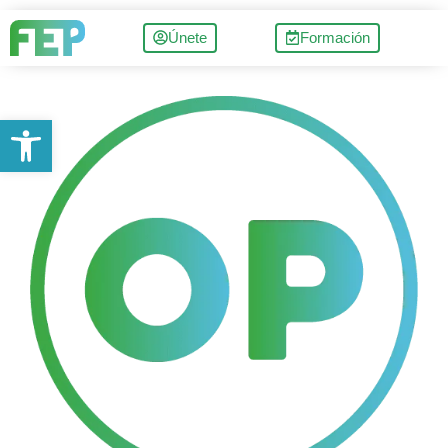
Únete
Formación
Abrir barra de herramientas