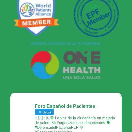
Foro Español de Pacientes
Seguir
🇪🇸🇪🇺💬 La voz de la ciudadanía en materia
de salud. 84 #organizacionesdepacientes 🗣
#DefensadelPacienteFEP 💚