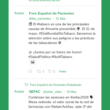
#ConocetuAsociacion
Avatar
Foro Español de Pacientes
@fep_pacientes
·
31 May
🚭 El #tabaco es una de las principales
causas de #muerte prevenible 🌍. El 31 de
mayo, #DíaMundialSinTabaco, llamamos la
atención sobre sus peligros y las prácticas
de las tabacaleras 🚫.
🤝 ¡Juntos por un futuro sin humo!
#SaludPública #NoAlTabaco
4
5
Twitter
Foro Español de Pacientes Retuiteado
Avatar
SEFAC
@sefac_aldia
·
29 May
Continúan las sesiones en #sefac2026 🗣️
Mesa redonda: el valor social de la red de
farmacias con Rafael Areñas, vpte 3º del