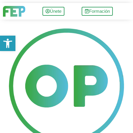
Únete
Formación
Abrir barra de herramientas