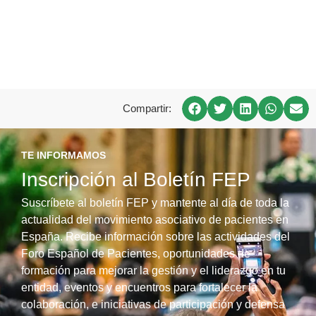
Compartir:
TE INFORMAMOS
Inscripción al Boletín FEP
Suscríbete al boletín FEP y mantente al día de toda la
actualidad del movimiento asociativo de pacientes en
España. Recibe información sobre las actividades del
Foro Español de Pacientes, oportunidades de
formación para mejorar la gestión y el liderazgo en tu
entidad, eventos y encuentros para fortalecer la
colaboración, e iniciativas de participación y defensa