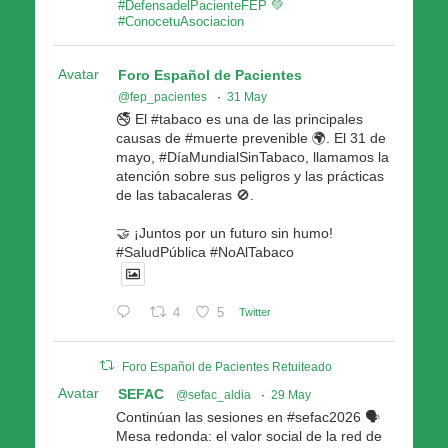
#DefensadelPacienteFEP 💚
#ConocetuAsociacion
Avatar
Foro Español de Pacientes
@fep_pacientes
·
31 May
🚭 El #tabaco es una de las principales
causas de #muerte prevenible 🌍. El 31 de
mayo, #DíaMundialSinTabaco, llamamos la
atención sobre sus peligros y las prácticas
de las tabacaleras 🚫.
🤝 ¡Juntos por un futuro sin humo!
#SaludPública #NoAlTabaco
4
5
Twitter
Foro Español de Pacientes Retuiteado
Avatar
SEFAC
@sefac_aldia
·
29 May
Continúan las sesiones en #sefac2026 🗣️
Mesa redonda: el valor social de la red de