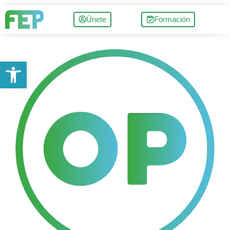
Únete
Formación
Abrir barra de herramientas