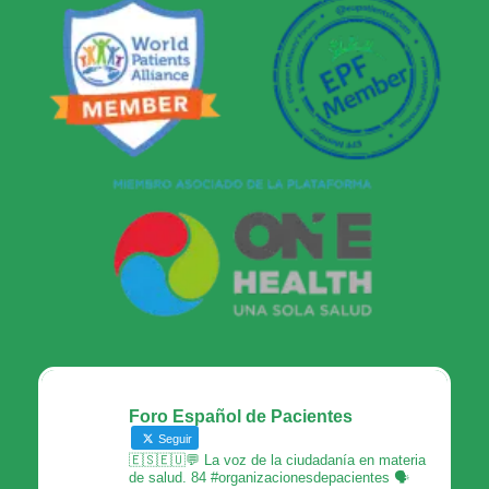
Foro Español de Pacientes
Seguir
🇪🇸🇪🇺💬 La voz de la ciudadanía en materia
de salud. 84 #organizacionesdepacientes 🗣